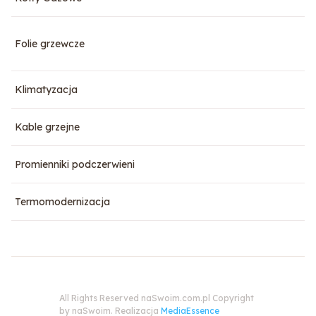
Folie grzewcze
Klimatyzacja
Kable grzejne
Promienniki podczerwieni
Termomodernizacja
All Rights Reserved naSwoim.com.pl Copyright
by naSwoim. Realizacja
MediaEssence