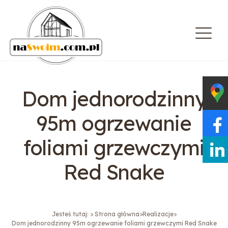
O nas
Dom jednorodzinny
Oferta
Artykuły
95m ogrzewanie
Realizacje
foliami grzewczymi
Referencje
Kariera
Red Snake
Kontakt
Sklep
Kalkulator
Jesteś tutaj: > Strona główna
Realizacje
Dom jednorodzinny 95m ogrzewanie foliami grzewczymi Red Snake